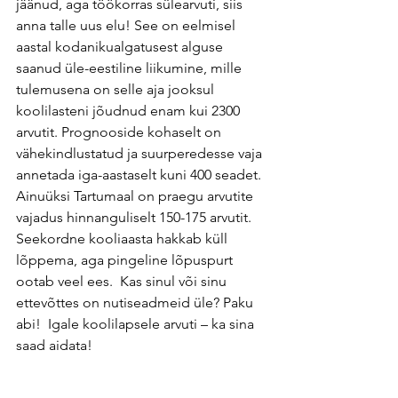
jäänud, aga töökorras sülearvuti, siis 
anna talle uus elu! See on eelmisel 
aastal kodanikualgatusest alguse 
saanud üle-eestiline liikumine, mille 
tulemusena on selle aja jooksul 
koolilasteni jõudnud enam kui 2300 
arvutit. Prognooside kohaselt on 
vähekindlustatud ja suurperedesse vaja 
annetada iga-aastaselt kuni 400 seadet. 
Ainuüksi Tartumaal on praegu arvutite 
vajadus hinnanguliselt 150-175 arvutit.  
Seekordne kooliaasta hakkab küll 
lõppema, aga pingeline lõpuspurt 
ootab veel ees.  Kas sinul või sinu 
ettevõttes on nutiseadmeid üle? Paku 
abi!  Igale koolilapsele arvuti – ka sina 
saad aidata!