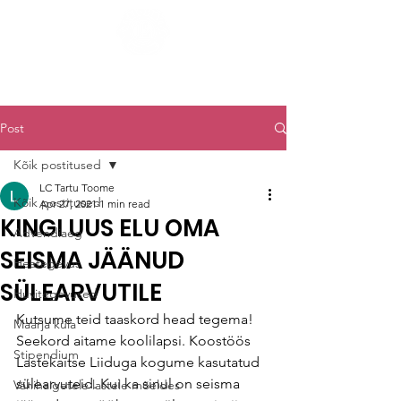
LC TARTU TOOME
Post
Kõik postitused
LC Tartu Toome
Kõik postitused
Apr 27, 2021
1 min read
KINGI UUS ELU OMA
Advendiaeg
SEISMA JÄÄNUD
Heategevus
SÜLEARVUTILE
Huvitegevused
Kutsume teid taaskord head tegema! 
Maarja küla
Seekord aitame koolilapsi. Koostöös 
Stipendium
Lastekaitse Liiduga kogume kasutatud 
sülearvuteid. Kui ka sinul on seisma 
Vähihaigetele lastele mõeldes