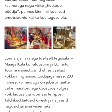
kaameraga nagu väike „hetkede 
püüdja“, pannes kinni nii lavalised 
emotsioonid kui ka lava taguse elu.
Lõuna ajal läks aga tõeliselt tegusaks – 
Maarja Küla korraldustiim ja LC Tartu 
Toome naised panid ühiselt seljad 
kokku ning asusid toidujagamisse. 280 
inimest 75 minutiga on juba omaette 
väike maraton, aga koostöös kulges 
kõik ladusalt ja rõõmsas tempos. 
Taldrikud täitusid kiiresti ja näljaseid 
nägusid jäi aina vähemaks.