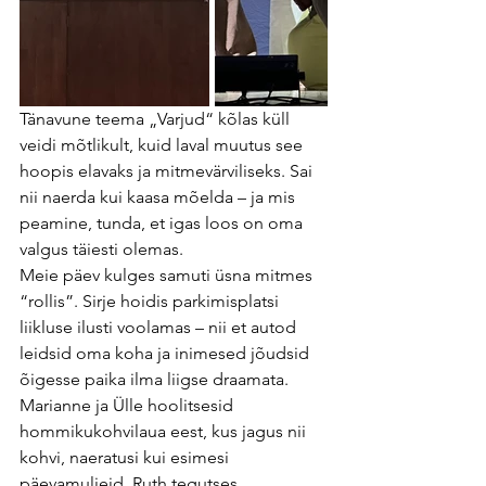
Tänavune teema „Varjud“ kõlas küll 
veidi mõtlikult, kuid laval muutus see 
hoopis elavaks ja mitmevärviliseks. Sai 
nii naerda kui kaasa mõelda – ja mis 
peamine, tunda, et igas loos on oma 
valgus täiesti olemas.
Meie päev kulges samuti üsna mitmes 
“rollis”. Sirje hoidis parkimisplatsi 
liikluse ilusti voolamas – nii et autod 
leidsid oma koha ja inimesed jõudsid 
õigesse paika ilma liigse draamata. 
Marianne ja Ülle hoolitsesid 
hommikukohvilaua eest, kus jagus nii 
kohvi, naeratusi kui esimesi 
päevamuljeid. Ruth tegutses 