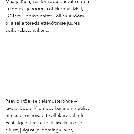
Maarja Küla, kes lõi kogu päevale sooja 
ja toetava ja rõõmsa õhkkonna. Meil, 
LC Tartu Toome naistel, oli suur rõõm 
olla selle toreda ettevõtmise juures 
abiks vabatahtlikena.
Päev oli tõeliselt elamusterohke – 
lavale jõudis 14 umbes kümneminutilist 
etteastet erinevatelt kollektiividelt üle 
Eesti. Iga etteaste tõi kaasa killukese 
siirust, julgust ja loomingulisust, 