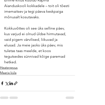
Eriline kiitus kuulub Räpina 
Aianduskooli kokkadele – toit oli tõesti 
imemaitsev ja tegi päeva keskpaiga 
mõnusalt kosutavaks.
Kokkuvõttes oli see üks selline päev, 
kus varjud ei olnud üldse hirmutavad, 
vaid pigem värvilised, liikuvad ja 
elusad. Ja meie jaoks üks päev, mis 
tuletas taas meelde, et koos 
tegutsedes sünnivad kõige paremad 
hetked.
Heategevus
Maarja küla