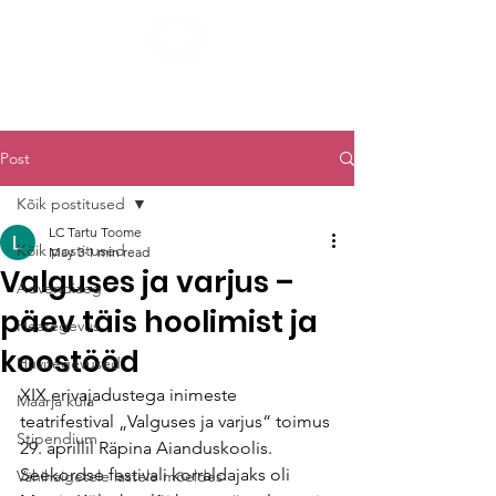
LC TARTU TOOME
Post
Kõik postitused
LC Tartu Toome
Kõik postitused
May 3
1 min read
Valguses ja varjus –
Advendiaeg
päev täis hoolimist ja
Heategevus
koostööd
Huvitegevused
XIX erivajadustega inimeste 
Maarja küla
teatrifestival „Valguses ja varjus“ toimus 
Stipendium
29. aprillil Räpina Aianduskoolis. 
Seekordse festivali korraldajaks oli 
Vähihaigetele lastele mõeldes