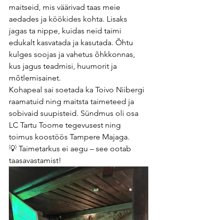
maitseid, mis väärivad taas meie 
aedades ja köökides kohta. Lisaks 
jagas ta nippe, kuidas neid taimi 
edukalt kasvatada ja kasutada. Õhtu 
kulges soojas ja vahetus õhkkonnas, 
kus jagus teadmisi, huumorit ja 
mõtlemisainet.
Kohapeal sai soetada ka Toivo Niibergi 
raamatuid ning maitsta taimeteed ja 
sobivaid suupisteid. Sündmus oli osa 
LC Tartu Toome tegevusest ning 
toimus koostöös Tampere Majaga.
💡 Taimetarkus ei aegu – see ootab 
taasavastamist!