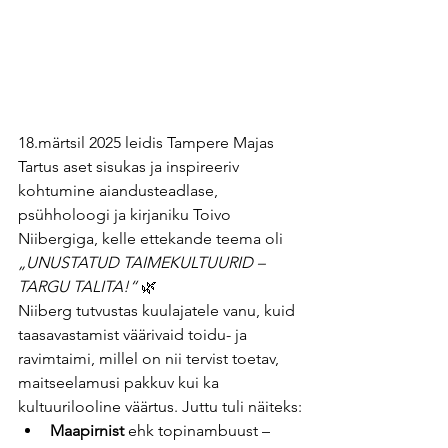
18.märtsil 2025 leidis Tampere Majas 
Tartus aset sisukas ja inspireeriv 
kohtumine aiandusteadlase, 
psühholoogi ja kirjaniku Toivo 
Niibergiga, kelle ettekande teema oli 
„UNUSTATUD TAIMEKULTUURID – 
TARGU TALITA!“
 🌿
Niiberg tutvustas kuulajatele vanu, kuid 
taasavastamist väärivaid toidu- ja 
ravimtaimi, millel on nii tervist toetav, 
maitseelamusi pakkuv kui ka 
kultuurilooline väärtus. Juttu tuli näiteks:
Maapirnist
 ehk topinambuust – 