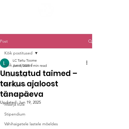
LC TARTU TOOME
Post
Kõik postitused
LC Tartu Toome
Kõik postitused
Jun 6, 2025
1 min read
Unustatud taimed –
Advendiaeg
tarkus ajaloost
Heategevus
tänapäeva
Huvitegevused
Updated:
Jun 19, 2025
Maarja küla
Stipendium
Vähihaigetele lastele mõeldes