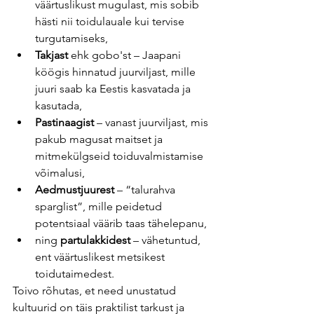
väärtuslikust mugulast, mis sobib 
hästi nii toidulauale kui tervise 
turgutamiseks,
Takjast
 ehk gobo'st – Jaapani 
köögis hinnatud juurviljast, mille 
juuri saab ka Eestis kasvatada ja 
kasutada,
Pastinaagist
 – vanast juurviljast, mis 
pakub magusat maitset ja 
mitmekülgseid toiduvalmistamise 
võimalusi,
Aedmustjuurest
 – “talurahva 
sparglist”, mille peidetud 
potentsiaal väärib taas tähelepanu,
ning 
partulakkidest
 – vähetuntud, 
ent väärtuslikest metsikest 
toidutaimedest.
Toivo rõhutas, et need unustatud 
kultuurid on täis praktilist tarkust ja 